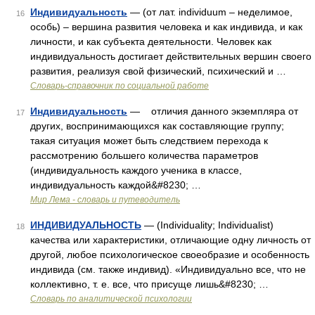
Индивидуальность
— (от лат. individuum – неделимое,
16
особь) – вершина развития человека и как индивида, и как
личности, и как субъекта деятельности. Человек как
индивидуальность достигает действительных вершин своего
развития, реализуя свой физический, психический и …
Словарь-справочник по социальной работе
Индивидуальность
— отличия данного экземпляра от
17
других, воспринимающихся как составляющие группу;
такая ситуация может быть следствием перехода к
рассмотрению большего количества параметров
(индивидуальность каждого ученика в классе,
индивидуальность каждой&#8230; …
Мир Лема - словарь и путеводитель
ИНДИВИДУАЛЬНОСТЬ
— (Individuality; Individualist)
18
качества или характеристики, отличающие одну личность от
другой, любое психологическое своеобразие и особенность
индивида (см. также индивид). «Индивидуально все, что не
коллективно, т. е. все, что присуще лишь&#8230; …
Словарь по аналитической психологии