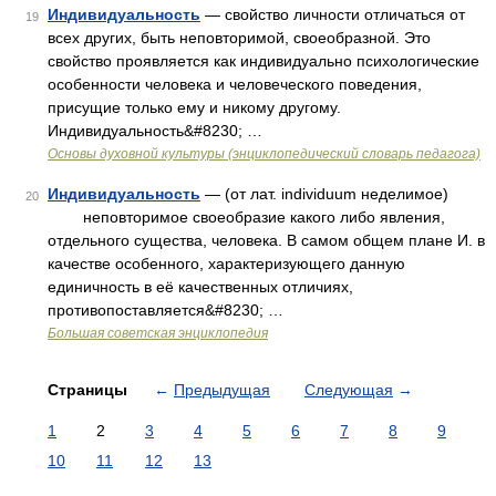
Индивидуальность
— свойство личности отличаться от
19
всех других, быть неповторимой, своеобразной. Это
свойство проявляется как индивидуально психологические
особенности человека и человеческого поведения,
присущие только ему и никому другому.
Индивидуальность&#8230; …
Основы духовной культуры (энциклопедический словарь педагога)
Индивидуальность
— (от лат. individuum неделимое)
20
неповторимое своеобразие какого либо явления,
отдельного существа, человека. В самом общем плане И. в
качестве особенного, характеризующего данную
единичность в её качественных отличиях,
противопоставляется&#8230; …
Большая советская энциклопедия
Страницы
←
Предыдущая
Следующая
→
1
2
3
4
5
6
7
8
9
10
11
12
13